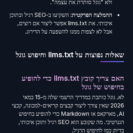
ולא "גוגל סותרת את עצמה".
ההמלצה הפרקטית
: השקיעו ב-SEO רגיל ובתוכן
איכותי. את llms.txt אפשר ליצור אם רוצים,
אבל לא לצפות ממנו להשפעה על הדירוג.
שאלות נפוצות על llms.txt וחיפוש גוגל
האם צריך קובץ llms.txt כדי להופיע
בחיפוש של גוגל
לא. גוגל כותבת במדריך הרשמי שלה מ-15 במאי
2026 שאין צורך ליצור קבצים קריאים-למכונה, קבצי
AI, מארקאפ או Markdown כדי להופיע בחיפוש
הגנרטיבי. מה שקובע הוא SEO רגיל ותוכן איכותי,
בדיוק כמו לחיפוש הרגיל.