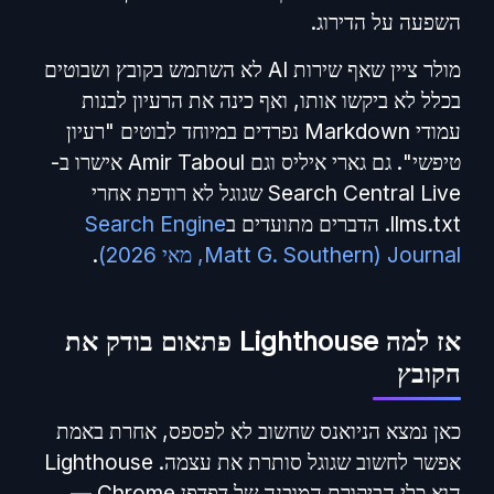
השפעה על הדירוג.
מולר ציין שאף שירות AI לא השתמש בקובץ ושבוטים
בכלל לא ביקשו אותו, ואף כינה את הרעיון לבנות
עמודי Markdown נפרדים במיוחד לבוטים "רעיון
טיפשי". גם גארי איליס וגם Amir Taboul אישרו ב-
Search Central Live שגוגל לא רודפת אחרי
llms.txt. הדברים מתועדים ב
Search Engine
Journal (Matt G. Southern, מאי 2026)
.
אז למה Lighthouse פתאום בודק את
הקובץ
כאן נמצא הניואנס שחשוב לא לפספס, אחרת באמת
אפשר לחשוב שגוגל סותרת את עצמה. Lighthouse
הוא כלי הביקורת המובנה של דפדפן Chrome —