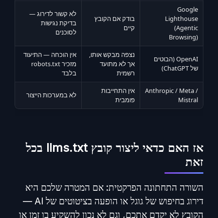
Google
לא קשור לדירוג —
Lighthouse
בודק אם הקובץ
בדיקת נגישות
(Agentic
קיים
לסוכנים
Browsing)
נצפה מבקש אותו,
אין הוכחה — התיעוד
OpenAI (הבוטים
אך לא מתועד
מזכיר robots.txt
של ChatGPT)
רשמית
בלבד
Anthropic / Meta /
אין התחייבות
לא במערכות הייצור
Mistral
פומבית
אז האם כדאי ליצור קובץ llms.txt בכל
זאת
השורה התחתונה הפרקטית: אם המטרה שלכם היא
דירוג בחיפוש של גוגל או הופעה בציטוטים של AI —
הקובץ לא יקדם אתכם, וגם לא נכון להשקיע בו זמן או