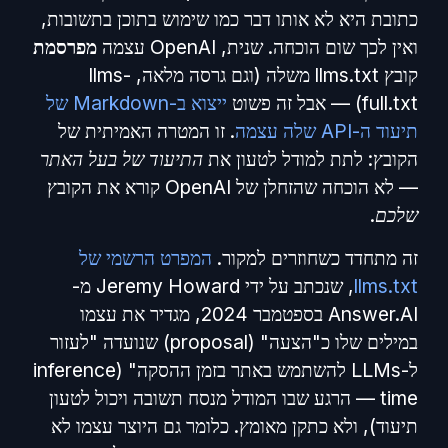
כתובת היא לא אותו דבר כמו שימוש בתוכן בתשובות,
ואין לכך שום הוכחה. שנית, OpenAI עצמה
מפרסמת
קובץ llms.txt משלה (וגם גרסה מלאה, llms-
full.txt) — אבל זה פשוט
ייצוא ב-Markdown של
תיעוד ה-API שלה עצמה
. זו המטרה האמיתית של
הקובץ: לתת למודל לטעון את
התיעוד של בעל האתר
— לא הוכחה שהזחלן של OpenAI קורא את הקובץ
שלכם
.
זה מתחדד כשחוזרים למקור.
המפרט הרשמי של
llms.txt
, שנכתב על ידי Jeremy Howard מ-
Answer.AI בספטמבר 2024, מגדיר את עצמו
במילים שלו כ"הצעה" (proposal) שנועדה "לעזור
ל-LLMs להשתמש באתר בזמן ההסקה" (inference
time — הרגע שבו המודל מנסח תשובה ויכול לטעון
תיעוד), ולא כתקן מאומץ. כלומר גם היוצר עצמו לא