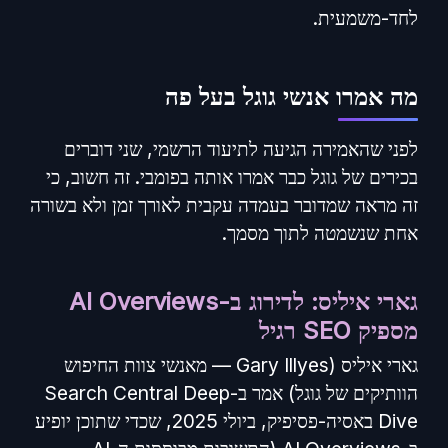
לחד-משמעית.
מה אמרו אנשי גוגל בעל פה
לפני שהאמירה הגיעה לתיעוד הרשמי, שני דוברים
בכירים של גוגל כבר אמרו אותה בפומבי. זה חשוב, כי
זה מראה שמדובר בעמדה עקבית לאורך זמן ולא בשורה
אחת שנשמטה לתוך מסמך.
גארי איליס: לדירוג ב-AI Overviews
מספיק SEO רגיל
גארי איליס (Gary Illyes — מאנשי צוות החיפוש
הוותיקים של גוגל) אמר ב-Search Central Deep
Dive באסיה-פסיפיק, ביולי 2025, שכדי שתוכן יופיע