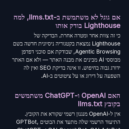
אם גוגל לא משתמשת ב-llms.txt, למה
Lighthouse בודק אותו
כי זה צוות אחר ומטרה אחרת. הבדיקה של
Lighthouse נמצאת בקטגוריה ניסיונית חדשה בשם
Agentic Browsing, שבודקת אם סוכני דפדפן
מבוססי AI מבינים את מבנה האתר — ולא אם האתר
ידורג גבוה בחיפוש. זו אינה בדיקת SEO ואין לה
השפעה על דירוג או על ציטוטים ב-AI.
האם OpenAI ו-ChatGPT משתמשים
בקובץ llms.txt
אין ל-OpenAI מנגנון רשמי שקורא את הקובץ.
התיעוד הרשמי שלה מתעד את הבוטים GPTBot,