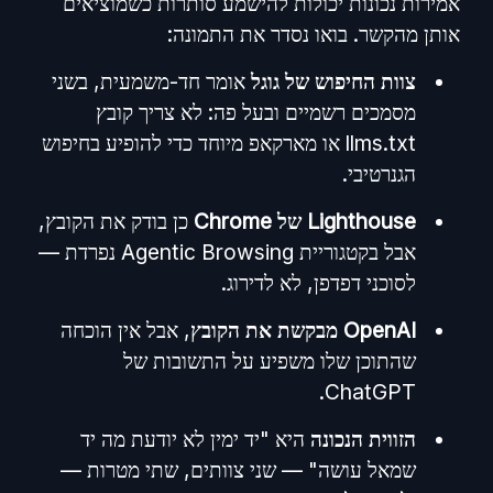
אמירות נכונות יכולות להישמע סותרות כשמוציאים
אותן מהקשר. בואו נסדר את התמונה:
צוות החיפוש של גוגל
אומר חד-משמעית, בשני
מסמכים רשמיים ובעל פה: לא צריך קובץ
llms.txt או מארקאפ מיוחד כדי להופיע בחיפוש
הגנרטיבי.
Lighthouse של Chrome
כן בודק את הקובץ,
אבל בקטגוריית Agentic Browsing נפרדת —
לסוכני דפדפן, לא לדירוג.
OpenAI מבקשת את הקובץ
, אבל אין הוכחה
שהתוכן שלו משפיע על התשובות של
ChatGPT.
הזווית הנכונה
היא "יד ימין לא יודעת מה יד
שמאל עושה" — שני צוותים, שתי מטרות —