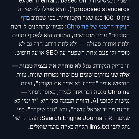
רשמית כ
ניסיונית
("experimental… based on
proposed standards"), והיא אפילו לא מפיקה
ציון 0–100 כמו שאר הקטגוריות. כפי שכתוב ב
דף
הניקוד הרשמי של Chrome
: מכיוון שהתקנים ל"רשת
הסוכנים" עדיין מתגבשים, המטרה היא לאסוף נתונים
ולתת אותות פעולה — ולא לתת דירוג. הדף גם לא
מזכיר ולו פעם אחת השפעה על SEO או על חיפוש.
וזו בדיוק הנקודה:
גוגל לא סותרת את עצמה טכנית —
אלה שני צוותים שונים עם שתי מטרות שונות.
צוות
החיפוש אומר "לדירוג לא צריך את הקובץ", וצוות
Chrome מנסה דבר אחר לגמרי, באופן ניסיוני —
נגישות לסוכני AI. הזווית הנכונה כאן היא "יד ימין לא
יודעת מה יד שמאל עושה", ולא "גוגל שיקרה". כפי
שניסח זאת Search Engine Journal: ההנחיה של
גוגל לגבי llms.txt תלויה באיזה מוצר שואלים.