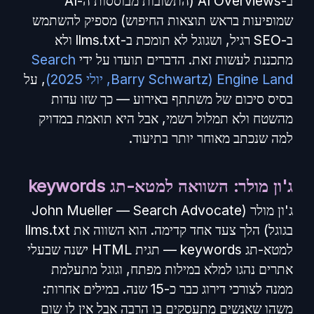
ב-AI Overviews (התשובות מבוססות ה-AI
שמופיעות בראש תוצאות החיפוש) מספיק להשתמש
ב-SEO רגיל, ושגוגל לא תומכת ב-llms.txt ולא
מתכננת לעשות זאת. הדברים תועדו על ידי
Search
Engine Land (Barry Schwartz, יולי 2025)
, על
בסיס סיכום של משתתף באירוע — כך שזו עדות
מהשטח ולא תמלול רשמי, אבל היא תואמת במדויק
למה שנכתב מאוחר יותר בתיעוד.
ג'ון מולר: השוואה למטא-תג keywords
ג'ון מולר (John Mueller — Search Advocate
בגוגל) הלך צעד אחד קדימה. הוא השווה את llms.txt
למטא-תג keywords — תגית HTML ישנה שבעלי
אתרים נהגו למלא במילות מפתח, וגוגל מתעלמת
ממנה לצורכי דירוג כבר כ-15 שנה. במילים אחרות:
משהו שאנשים מתעסקים בו הרבה אבל אין לו שום