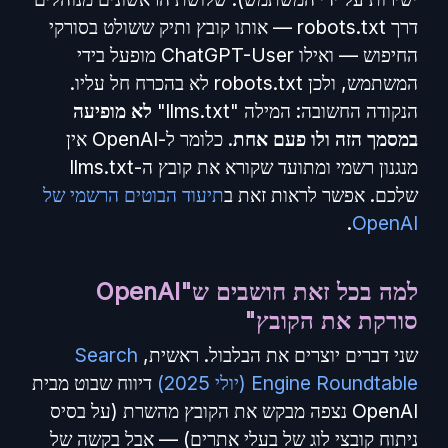
דרך robots.txt — אותו קובץ ותיק ששולט בסורקי
החיפוש — ואילו ChatGPT-User מופעל בידי
המשתמש, ולכן robots.txt לא בהכרח חל עליו.
הנקודה החשובה: המילה "llms.txt"
לא מופיעה
במסמך הזה ולו פעם אחת
. כלומר ל-OpenAI אין
מנגנון רשמי ומתועד שקורא את קובץ ה-llms.txt
שלכם. אפשר לראות זאת ב
תיעוד הבוטים הרשמי של
.
OpenAI
למה בכל זאת חושבים ש"OpenAI
סורקת את הקובץ"
שני דברים יוצרים את הבלבול. ראשית,
Search
Engine Roundtable (יולי 2025)
דיווח שבוט מבית
OpenAI נצפה מבקש את הקובץ מהשרת (על בסיס
ניתוח קובצי לוג של בעלי אתרים) — אבל בקשה של