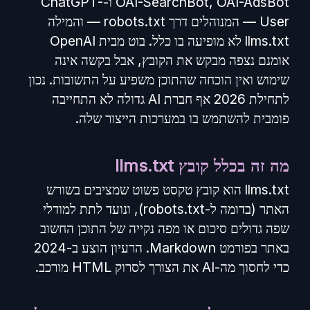
OAI-SearchBot, OAI-AdsBot ו-ChatGPT-
User — המנוהלים דרך robots.txt — והמילה
llms.txt לא מופיעה בו כלל. בוט מבית OpenAI
אומנם נצפה מבקש את הקובץ, אבל בקשה אינה
שימוש ואין הוכחה שהתוכן משפיע על התשובות. נכון
לתחילת 2026 אף חברת AI גדולה לא התחייבה
פומבית להשתמש בו במערכות הייצור שלה.
מה זה בכלל קובץ llms.txt
llms.txt הוא קובץ טקסט פשוט שמציבים בשורש
האתר (בדומה ל-robots.txt), ונועד לתת למודלי
שפה גדולים סיכום או מפה נקייה של התוכן החשוב
באתר בפורמט Markdown. הרעיון הוצע ב-2024
כדי לחסוך מה-AI את הצורך לסרוק HTML מורכב.