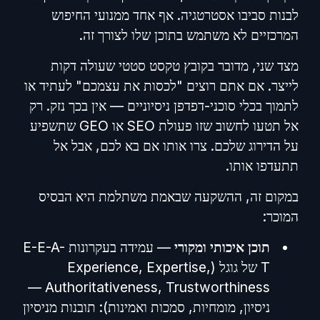
לבנות סביבו אסטרטגיה. אף אחד ממנועי החיפוש
המרכזיים לא משתמש בתוכן שלו לצורך זה.
מצד שני, מדובר בקובץ טקסט סטטי שעולה דקות
לייצר. אם אתם רוצים "לכסות את עצמכם" לעתיד או
לתמוך בכלי סוכני-דפדפן ניסיוניים — אין בכך נזק. רק
אל תטעו לחשוב שזו פעולת SEO או GEO שתשפיע
על הדירוג שלכם. צרו אותו אם בא לכם, אבל אל
תתעדפו אותו.
במקום זה, ההשקעה שבאמת משתלמת היא הבסיס
המוכר:
תוכן איכותי ומקורי
— עמידה בעקרונות E-E-A-
T של גוגל (Experience, Expertise,
Authoritativeness, Trustworthiness —
ניסיון, מומחיות, סמכות ואמינות): תובנות מניסיון