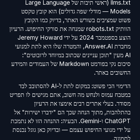
llms.txt (ראשי תיבות של Large Language
Models — מודלי שפה גדולים) הוא קובץ טקסט
פשוט שמציבים בשורש האתר, בדיוק כמו הקובץ
הוותיק robots.txt שמנחה את סורקי החיפוש. הרעיון
הוצע בספטמבר 2024 על ידי Jeremy Howard
מחברת Answer.AI, והמטרה שלו היא לתת למנועי
AI מעין "תוכן עניינים שכתוב במיוחד לרובוטים":
סיכום נקי בפורמט Markdown של העמודים והמידע
החשובים באתר.
הדימוי הכי פשוט: במקום לתת ל-AI להסתובב לבד
במטבח עמוס ולנחש מה חשוב, אתם מגישים לו תפריט
מסודר. בעלי אתרים רבים אימצו את הרעיון
בהתלהבות, מתוך הנחה שכך הם "ידברו ישירות" אל
ChatGPT ו-Gemini. הבעיה: ההנחה הזו לא נתמכת
על ידי מנועי החיפוש עצמם — ובדיוק כאן גוגל נכנסת
לתמונה.