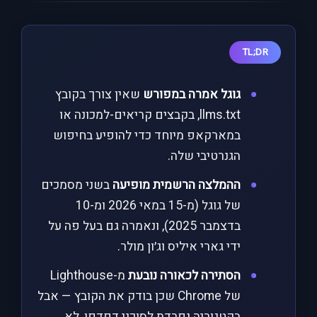
TL;DR
גוגל אמרה במפורש
שאין צורך בקובץ
llms.txt, בקבצים קריאים-למכונה או
במארקאפ מיוחד כדי להופיע בחיפוש
הגנרטיבי שלה.
ההמלצה הרשמית מופיעה
בשני מסמכים
של גוגל (מ-15 במאי 2026 ומ-10
בדצמבר 2025), ונאמרה גם בעל פה על
ידי גארי איליס וג׳ון מולר.
הסתירה לכאורה נובעת
מ-Lighthouse
של Chrome שכן בודק את הקובץ — אבל
בקטגוריה נפרדת לסוכני דפדפן, לא