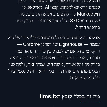
2026 גוגל כותבת באופן מפורש שאין צורך ליצור
קבצים קריאים-למכונה, קבצי AI, מארקאפ או
Markdown כדי להופיע בחיפוש הגנרטיבי. מה
שקובע הוא SEO רגיל ותוכן איכותי — בדיוק כמו
בחיפוש הרגיל.
אז למה בכל זאת יש בלבול בנושא? כי כלי אחר של גוגל
עצמה — Lighthouse של דפדפן Chrome —
דווקא
כן
בודק אם יש לכם קובץ כזה. זה נראה כמו
סתירה, אבל זו לא סתירה אמיתית. במאמר הזה נראה
בדיוק מה גוגל אמרה, איפה היא אמרה זאת, ולמה שני
הכלים מתנהגים אחרת — בלי "תיאוריות קונספירציה"
על גוגל שמשקרת.
מה זה בכלל קובץ llms.txt