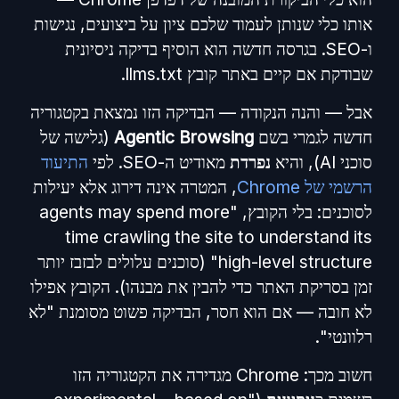
אותו כלי שנותן לעמוד שלכם ציון על ביצועים, נגישות
ו-SEO. בגרסה חדשה הוא הוסיף בדיקה ניסיונית
שבודקת אם קיים באתר קובץ llms.txt.
אבל — והנה הנקודה — הבדיקה הזו נמצאת בקטגוריה
חדשה לגמרי בשם
Agentic Browsing
(גלישה של
סוכני AI), והיא
נפרדת
מאודיט ה-SEO. לפי
התיעוד
הרשמי של Chrome
, המטרה אינה דירוג אלא יעילות
לסוכנים: בלי הקובץ, "agents may spend more
time crawling the site to understand its
high-level structure" (סוכנים עלולים לבזבז יותר
זמן בסריקת האתר כדי להבין את מבנהו). הקובץ אפילו
לא חובה — אם הוא חסר, הבדיקה פשוט מסומנת "לא
רלוונטי".
חשוב מכך: Chrome מגדירה את הקטגוריה הזו