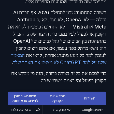
מתיימר שזה סטנדרט שמנועים מחויבים אליו.
השורה התחתונה: נכון לתחילת 2026 אף חברת AI
גדולה — לא OpenAI, לא גוגל, לא Anthropic,
Meta או Mistral — לא התחייבה פומבית לקרוא את
הקובץ או לפעול לפיו במערכות הייצור שלה. ההבדל
בהתנהגות בין הבוטים של גוגל לבוטים של OpenAI
הוא נושא מרתק בפני עצמו; אם אתם רוצים להבין
לעומק למה כל מנוע מתנהג אחרת, קראו את
המאמר
שלנו על למה ChatGPT לא מצטט את האתר שלך
.
כדי לסכם את כל זה בצורה ברורה, הנה מי מבקש את
הקובץ בפועל ומי באמת משתמש בו:
מבקש את
משתמש בתוכן
השירות
הקובץ?
לדירוג או ציטוט?
Google Search
לא סורק אותו
לא — SEO רגיל בלבד