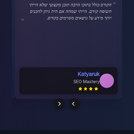
הקורס כולל בתוכו הרבה תוכן מקצועי שלא הייתי
המר
חשופה קודם. הייתי שמחה אם היה ניתן להכניס
שהו
יותר מידע על נושאים מסוימים בקורס.
Katyaruk
I
K
SEO Mastery