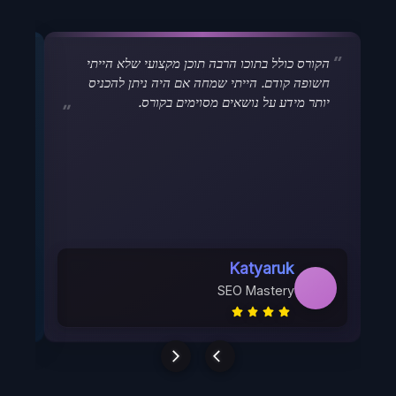
הקורס כולל בתוכו הרבה תוכן מקצועי שלא הייתי
המר
חשופה קודם. הייתי שמחה אם היה ניתן להכניס
שהו
יותר מידע על נושאים מסוימים בקורס.
Katyaruk
I
K
SEO Mastery