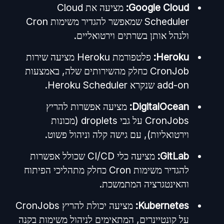
Google Cloud:
מציעה את Cloud
Scheduler שמאפשר להגדיר משימות Cron
ולנהל אותן בשרתים וירטואליים.
Heroku:
פלטפורמת Heroku מציעה שירות
CronJob כחלק מהשירותים שלה, באמצעות
add-on שנקרא Heroku Scheduler.
DigitalOcean:
מציעה אפשרות להריץ
CronJobs על גבי droplets (מכונות
וירטואליות), עם גישה קלה וניהול פשוט.
GitLab:
מציעה כלי CI/CD שכולל אפשרות
להגדיר משימות Cron כחלק מתהליכי הפיתוח
והאינטגרציה המתמשכת.
Kubernetes:
מציעה יכולת להריץ CronJobs
על קונטיינרים, המתאימים לניהול משימות בקנה