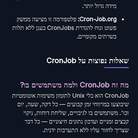
מידה גדול יותר.
Cron-Job.org:
פלטפורמה זו מציעה ממשק
פשוט ונוח להגדרת CronJobs בענן ללא תלות
בשרתים מקומיים.
שאלות נפוצות על CronJob
מה זה CronJob ולמה משתמשים בו?
CronJob הוא כלי Unix לתזמון משימות אוטומטיות
שיבוצעו במרווחי זמן קבועים — כל דקה, שעה, יום
וכו'. משתמשים בו לגיבויים, שליחת דוחות, ניקוי
קבצים זמניים ועדכון נתונים חיצוניים — כל דבר
שצריך לחזור עליו ללא התערבות ידנית.