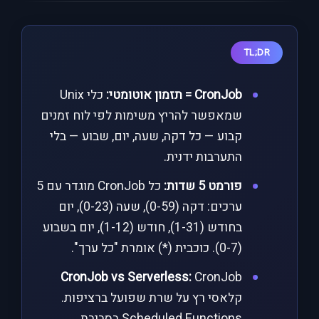
TL;DR
CronJob = תזמון אוטומטי:
כלי Unix
שמאפשר להריץ משימות לפי לוח זמנים
קבוע — כל דקה, שעה, יום, שבוע — בלי
התערבות ידנית.
פורמט 5 שדות:
כל CronJob מוגדר עם 5
ערכים: דקה (0-59), שעה (0-23), יום
בחודש (1-31), חודש (1-12), יום בשבוע
(0-7). כוכבית (*) אומרת "כל ערך".
CronJob vs Serverless:
CronJob
קלאסי רץ על שרת שפועל ברציפות.
Scheduled Functions בסביבת