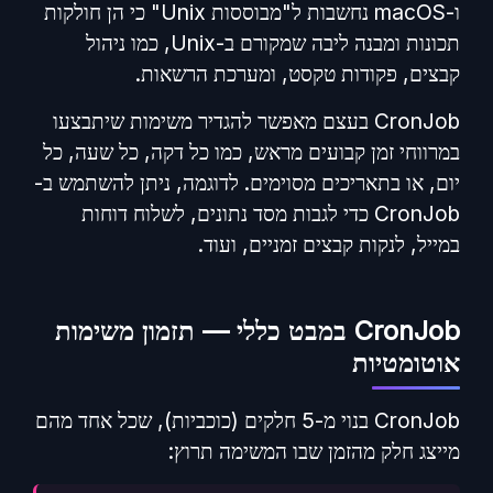
ו-macOS נחשבות ל"מבוססות Unix" כי הן חולקות
תכונות ומבנה ליבה שמקורם ב-Unix, כמו ניהול
קבצים, פקודות טקסט, ומערכת הרשאות.
CronJob בעצם מאפשר להגדיר משימות שיתבצעו
במרווחי זמן קבועים מראש, כמו כל דקה, כל שעה, כל
יום, או בתאריכים מסוימים. לדוגמה, ניתן להשתמש ב-
CronJob כדי לגבות מסד נתונים, לשלוח דוחות
במייל, לנקות קבצים זמניים, ועוד.
CronJob במבט כללי — תזמון משימות
אוטומטיות
CronJob בנוי מ-5 חלקים (כוכביות), שכל אחד מהם
מייצג חלק מהזמן שבו המשימה תרוץ: