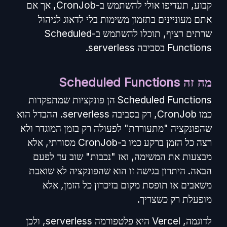
קבוע, תעדיפו אולי להשתמש ב-CronJob, אך אם
אתם מעוניינים בתזמון משימות בלי לדאוג לניהול
שרתים רציף, תוכלו להשתמש ב-Scheduled
Functions בסביבה serverless.
מה זה Scheduled Functions
Scheduled Functions הן פונקציות שמתפקדות
כמו CronJob, רק בסביבה serverless. ההבדל הוא
שהפונקציה "מתעוררת" לפעולה רק בזמן המוגדר ולא
רצה כל הזמן ברקע כמו ב-CronJob מסורתי​, אלא
מבצעות את המשימה, ואז "נכבות" שוב עד לפעם
הבאה. היתרון בגישה זו הוא שהפונקציה לא שואבת
משאבים או תופסת מקום בזיכרון כל הזמן, אלא
מופעלת רק כשצריך.
לדוגמה, Vercel היא פלטפורמה serverless, ולכן