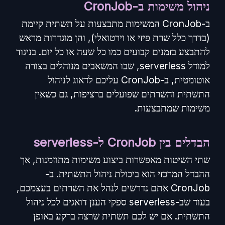
ניהול משימות ב-CronJob
ב-CronJob המשימות מתבצעות על תשתית קיימת
(בדרך כלל שרת פיזי או וירטואלי), והן מוגדרות מראש
להתבצע בזמנים קבועים כמו כל שעה או כל יום. בניגוד
למודל serverless, שבו המשאבים מנוהלים בצורה
אוטומטית, ב-CronJob עליכם לדאוג לניהול
התשתית והשרתים שפועלים ברציפות, גם כשאין
משימות שמתבצעות.
הבדלים בין CronJob ל-serverless
שתי השיטות מאפשרות ביצוע משימות מתוזמנות, אך
ההבדל המרכזי הוא ביכולת ניהול התשתית. ב-
CronJob אתם נדרשים לנהל את השרתים בעצמכם,
בעוד שב-serverless ספקי הענן דואגים לכל ניהול
התשתית. אם יש לכם תשתית שרצה ברקע באופן