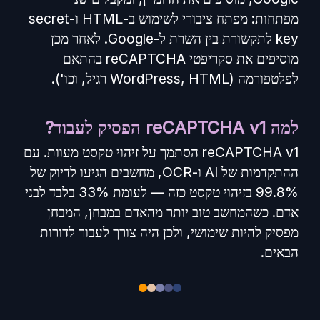
מפתחות: מפתח ציבורי לשימוש ב-HTML ו-secret
key לתקשורת בין השרת ל-Google. לאחר מכן
מוסיפים את סקריפטי reCAPTCHA בהתאם
לפלטפורמה (WordPress, HTML רגיל, וכו').
למה reCAPTCHA v1 הפסיק לעבוד?
reCAPTCHA v1 הסתמך על זיהוי טקסט מעוות. עם
ההתקדמות של AI ו-OCR, מחשבים הגיעו לדיוק של
99.8% בזיהוי טקסט כזה — לעומת 33% בלבד לבני
אדם. כשהמחשב טוב יותר מהאדם במבחן, המבחן
מפסיק להיות שימושי, ולכן היה צורך לעבור לדורות
הבאים.