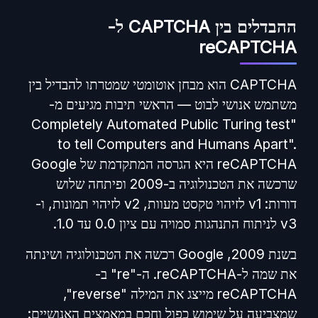
ההבדלים בין CAPTCHA ל-
reCAPTCHA
CAPTCHA הוא מבחן אוטומטי שמטרתו להבדיל בין
משתמש אנושי לבוט — הראשי תיבות מגיעים מ-
"Completely Automated Public Turing test
to tell Computers and Humans Apart".
reCAPTCHA היא הגרסה המתקדמת של Google
שרכשה את הטכנולוגיה ב-2009 ופיתחה שלוש
דורות: v1 לזיהוי טקסט מעוות, v2 לזיהוי תמונות, ו-
v3 לניתוח התנהגות סמויה עם ציון 0.0 עד 1.0.
בשנת 2009, Google רכשה את הטכנולוגיה ושינתה
את שמה ל-reCAPTCHA. ה-"re" ב-
reCAPTCHA מייצג את המילה "reverse",
שמצביעה על שימוש כפול וחכם במאמצים האנושיים: