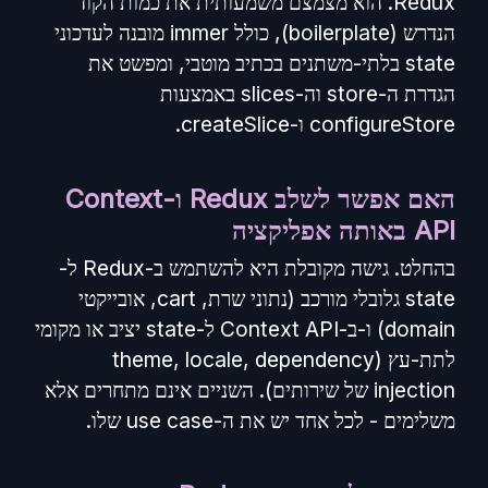
Redux. הוא מצמצם משמעותית את כמות הקוד
הנדרש (boilerplate), כולל immer מובנה לעדכוני
state בלתי-משתנים בכתיב מוטבי, ומפשט את
הגדרת ה-store וה-slices באמצעות
configureStore ו-createSlice.
האם אפשר לשלב Redux ו-Context
API באותה אפליקציה
בהחלט. גישה מקובלת היא להשתמש ב-Redux ל-
state גלובלי מורכב (נתוני שרת, cart, אובייקטי
domain) ו-ב-Context API ל-state יציב או מקומי
לתת-עץ (theme, locale, dependency
injection של שירותים). השניים אינם מתחרים אלא
משלימים - לכל אחד יש את ה-use case שלו.