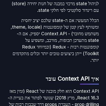
לניהול state מרכזי במבנה של חנות יחידה (store)
עם רינדור סלקטיבי לפי חלקי state.
הכלל המעשי: אם ה-state שלכם יציב יחסית
ומשותף לעץ קטן של קומפוננטות (theme, locale,
משתמש מחובר) - Context API יספיק. אם ה-
state מתעדכן תכופות, מורכב, ומשפיע על
קומפוננטות רבות - Redux (ובמיוחד Redux
Toolkit) ייתן ביצועים טובים יותר וכלים מתקדמים
יותר.
איך Context API עובד
Context API הוא חלק מובנה של React (זמין מאז
React 16.3, מרץ 2018) שנועד לפתור את בעיית ה-
prop drilling - העברת props דרך שכבות רבות של