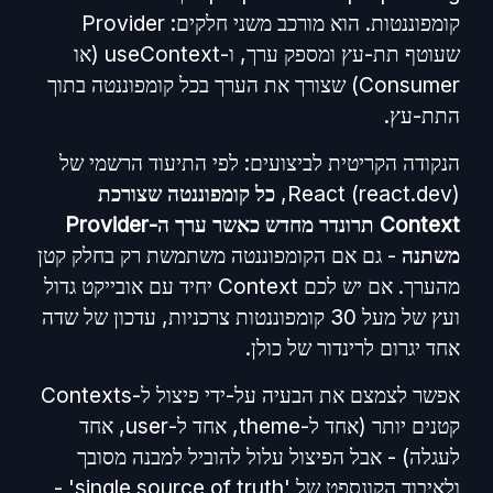
קומפוננטות. הוא מורכב משני חלקים: Provider
שעוטף תת-עץ ומספק ערך, ו-useContext (או
Consumer) שצורך את הערך בכל קומפוננטה בתוך
התת-עץ.
הנקודה הקריטית לביצועים: לפי התיעוד הרשמי של
React (react.dev),
כל קומפוננטה שצורכת
Context תרונדר מחדש כאשר ערך ה-Provider
משתנה
- גם אם הקומפוננטה משתמשת רק בחלק קטן
מהערך. אם יש לכם Context יחיד עם אובייקט גדול
ועץ של מעל 30 קומפוננטות צרכניות, עדכון של שדה
אחד יגרום לרינדור של כולן.
אפשר לצמצם את הבעיה על-ידי פיצול ל-Contexts
קטנים יותר (אחד ל-theme, אחד ל-user, אחד
לעגלה) - אבל הפיצול עלול להוביל למבנה מסובך
ולאיבוד הקונספט של 'single source of truth' -