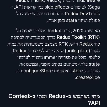
middleware מובנית (Redux Thunk, Redux
Saga) לטיפול ב-side effects כמו קריאות API, ו-
Redux DevTools - הרחבת דפדפן שמציגה כל
פעולה ושינוי state בזמן אמת.
מאז שנת 2020, צוות Redux ממליץ רשמית על
Redux Toolkit (RTK)
כדרך הסטנדרטית לכתיבת
קוד Redux חדש. RTK מצמצם משמעותית את כמות
הקוד (boilerplate) שהיה ידוע לשמצה ב-Redux
קלאסי, כולל את ספריית immer מובנית לעדכוני
state בלתי-משתנים בכתיב מוטבי, ומפשט את
הגדרת ה-store באמצעות configureStore ו-
createSlice.
מתי נשתמש ב-Redux ומתי ב-Context
API?