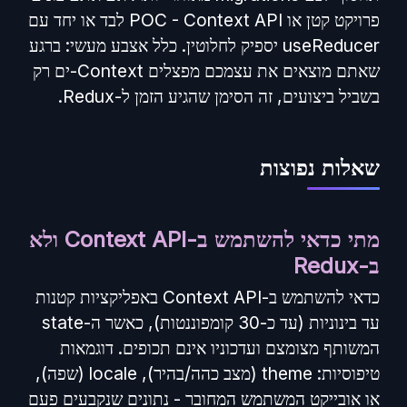
פרויקט קטן או POC - Context API לבד או יחד עם
useReducer יספיק לחלוטין. כלל אצבע מעשי: ברגע
שאתם מוצאים את עצמכם מפצלים Context-ים רק
בשביל ביצועים, זה הסימן שהגיע הזמן ל-Redux.
שאלות נפוצות
מתי כדאי להשתמש ב-Context API ולא
ב-Redux
כדאי להשתמש ב-Context API באפליקציות קטנות
עד בינוניות (עד כ-30 קומפוננטות), כאשר ה-state
המשותף מצומצם ועדכוניו אינם תכופים. דוגמאות
טיפוסיות: theme (מצב כהה/בהיר), locale (שפה),
או אובייקט המשתמש המחובר - נתונים שנקבעים פעם