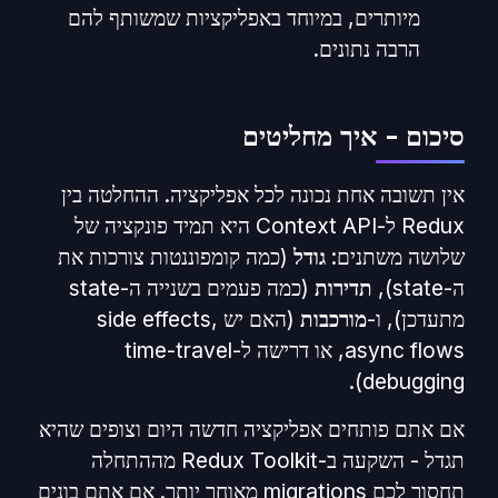
מיותרים, במיוחד באפליקציות שמשותף להם
הרבה נתונים.
סיכום - איך מחליטים
אין תשובה אחת נכונה לכל אפליקציה. ההחלטה בין
Redux ל-Context API היא תמיד פונקציה של
שלושה משתנים:
גודל
(כמה קומפוננטות צורכות את
ה-state),
תדירות
(כמה פעמים בשנייה ה-state
מתעדכן), ו-
מורכבות
(האם יש side effects,
async flows, או דרישה ל-time-travel
debugging).
אם אתם פותחים אפליקציה חדשה היום וצופים שהיא
תגדל - השקעה ב-Redux Toolkit מההתחלה
תחסוך לכם migrations מאוחר יותר. אם אתם בונים