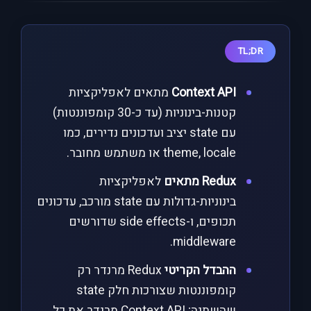
TL;DR
Context API
מתאים לאפליקציות
קטנות-בינוניות (עד כ-30 קומפוננטות)
עם state יציב ועדכונים נדירים, כמו
theme, locale או משתמש מחובר.
Redux מתאים
לאפליקציות
בינוניות-גדולות עם state מורכב, עדכונים
תכופים, ו-side effects שדורשים
middleware.
ההבדל הקריטי
Redux מרנדר רק
קומפוננטות שצורכות חלק state
שהשתנה; Context API מרנדר את כל