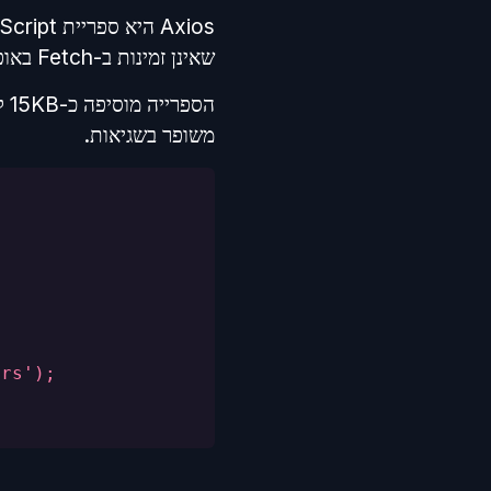
שאינן זמינות ב-Fetch באופן טבעי. Axios תומכת גם ב-Node.js וגם בדפדפן.
משופר בשגיאות.
ers');