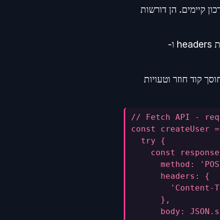
כון קיימים. הן דורשות
כאשר אנו שולחים נתונים לשרת, ההבדלים הופכים להיות יותר בולטים. Fetch דורש הגדרת headers ו-
כאשר יש הרבה בקשות POST באפליקציה, וחוסך קוד חוזר וטעויות
// Fetch API - req
const createUser =
  try {
    const response
      method: 'POS
      headers: {
        'Content-T
      },
      body: JSON.s