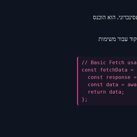
פדפנים מודרניים שמאפשר לבצע בקשות HTTP באופן אסינכרוני. הוא הוכנס
יותר קוד עבור משימות
// Basic Fetch usa
const fetchData = 
  const response =
  const data = awa
  return data;
};