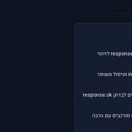
מובנה בדפדפן, ללא תלויות — מצריך המרת JSON ידנית ובדיקת response.ok לזיהוי
מוסיף כ-15KB, אך מספק המרת JSON אוטומטית, interceptors, timeout וטיפול משופר
Fetch לא זורק שגיאה על 404 ו-500 — Axios כן. חייבים לבדוק response.ok
bundl קטן, Axios לפרויקטים מורכבים עם הרבה