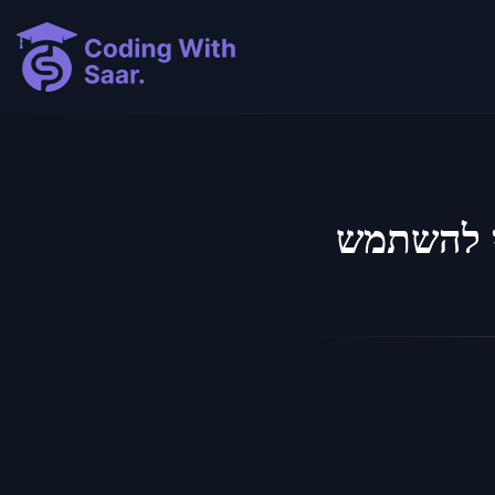
Fe ל-Axios ב-React ומתי להשתמש