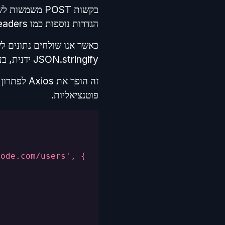
בקשות POST מ
הגדרות נוספות כמו method, headers ו-body.
JSON.stringify ידנית, בעוד ש-Axios מטפל בכל זה באופן אוטומטי.
פוטנציאליות.
code.com/users', {