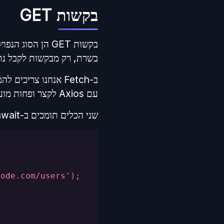
בקשות GET
בשרת, רק מבקשות לקבל נתו
עם Axios לקצר ופחות מועד לשגיאות.
שני הכלים תומכים ב-async/await מה שהופך את הקוד לקריא ונוח לתחזוקה, אבל יש הבדלים בכמות הקוד הנדרש.
code.com/users');