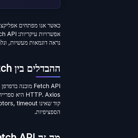
נראה דוגמאות מעשיות, ונ
ההבדלים בין Fetch ל-Axios במבט כללי
הספציפיות.
מה זה Fetch API?