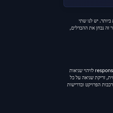
חת המשימות הנפוצות ביותר. יש לנו שתי
ן, או ספריית Axios הפופולרית. במאמר זה נבחן את ההבדלים,
Fetch API מובנה בדפדפן ולא דורש התקנה, אך מצריך המרת JSON ידנית ובדיקת response.ok לזיהוי שגיאות
חיצונית שמוסיפה כ-15KB אך מספקת המרת JSON אוטומטית, זריקת שגיאה על כל
תמיכה ב-Node.js. הבחירה תלויה במורכבות הפרויקט ובדרישות