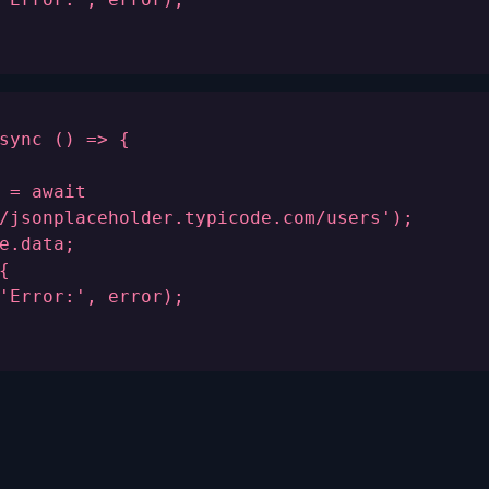
sync () => {
 = await 
/jsonplaceholder.typicode.com/users');
e.data;
{
'Error:', error);