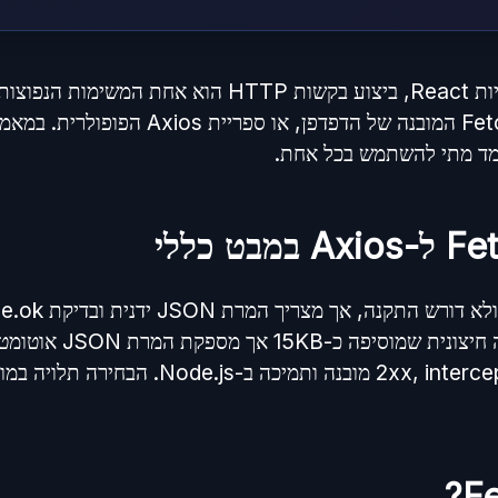
כאשר אנו מפתחים אפליקציות React, ביצוע בקשות HTTP הוא א
אפשרויות עיקריות: Fetch API המובנה של הדפדפ
למד מתי להשתמש בכל אחת.
HTTP. Axios היא ספרייה 
קוד שאינו 2xx, interceptors, timeout מובנה ו