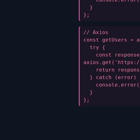
  }
};
// Axios
const getUsers = a
  try {
    const response
axios.get('https:/
    return respons
  } catch (error) 
    console.error(
  }
};